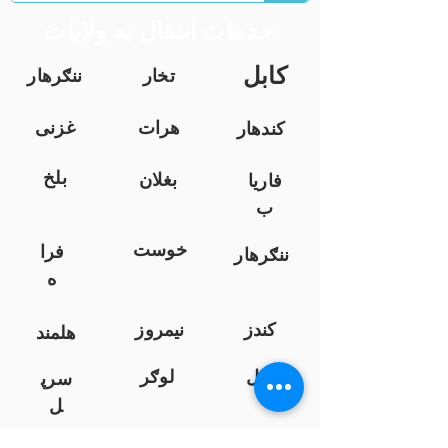
خدمات انتقال به ولایات
کابل
تخار
ننګرهار
هرات
غزنی
کندهار
بلخ
بغلان
فاریا
ب
خوست
فرا
ننګرهار
ه
کندز
نیمروز
هلمند
زابل
لوګر
سرپ
ل