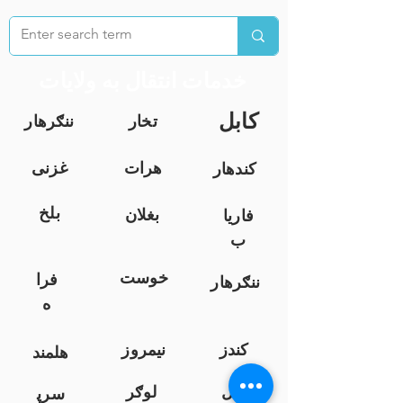
خدمات انتقال به ولایات
کابل
تخار
ننګرهار
هرات
غزنی
کندهار
بلخ
بغلان
فاریا
ب
خوست
فرا
ننګرهار
ه
کندز
نیمروز
هلمند
زابل
لوګر
سرپ