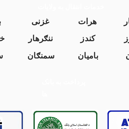
خدمات انتقال به ولایات
ر
هرات
غزنی
ب
ز
کندز
ننګرهار
خ
بامیان
سمنګان
س
پرداخت به بانک
ها