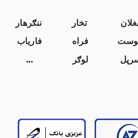
غلان
تخار
ننګرهار
وست
فراه
فاریاب
...
لوګر
رپل