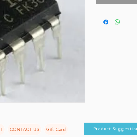
Product Suggestio
T
CONTACT US
Gift Card