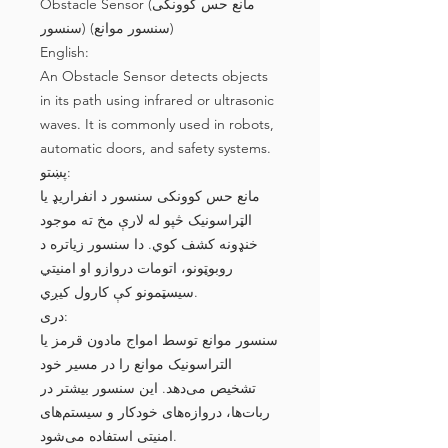
Obstacle Sensor (مانع حس کوونکی
سنسور) (سنسور موانع)
English:
An Obstacle Sensor detects objects
in its path using infrared or ultrasonic
waves. It is commonly used in robots,
automatic doors, and safety systems.
پښتو:
مانع حس کوونکی سنسور د انفراریډ یا
الټراسونیک څپو له لارې مخ ته موجود
خنډونه کشف کوي. دا سنسور زیاتره د
روبوټونو، اتومات دروازو او امنیتي
سیسټمونو کې کارول کیږي.
دری:
سنسور موانع توسط امواج مادون قرمز یا
التراسونیک موانع را در مسیر خود
تشخیص می‌دهد. این سنسور بیشتر در
ربات‌ها، دروازه‌های خودکار و سیستم‌های
امنیتی استفاده می‌شود.