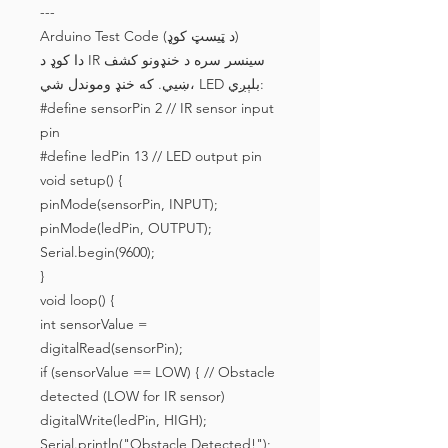
---
Arduino Test Code (د ټیسټ کوډ)
دا کوډ د IR سینسر سره د خنډونو کشف
ښیي. که خنډ وموندل شي، LED بلېږي:
#define sensorPin 2 // IR sensor input
pin
#define ledPin 13 // LED output pin
void setup() {
pinMode(sensorPin, INPUT);
pinMode(ledPin, OUTPUT);
Serial.begin(9600);
}
void loop() {
int sensorValue =
digitalRead(sensorPin);
if (sensorValue == LOW) { // Obstacle
detected (LOW for IR sensor)
digitalWrite(ledPin, HIGH);
Serial.println("Obstacle Detected!");