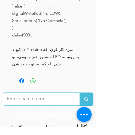
} else {
digitalWrite(ledPin, LOW);
Serial.println("No Obstacle");
}
delay(500);
}
دا کوډ د Arduino سره کار کوي. که
سنسور خنډ ومومي، نو LED به روښانه
شي، او که نه، نو بند به شي.
خدمات انتقال به ولایات
کابل
تخار
ننګرهار