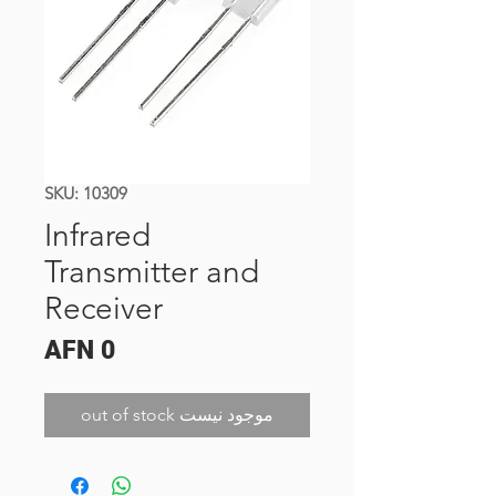
SKU: 10309
Infrared
Transmitter and
Receiver
Price
AFN 0
out of stock موجود نیست