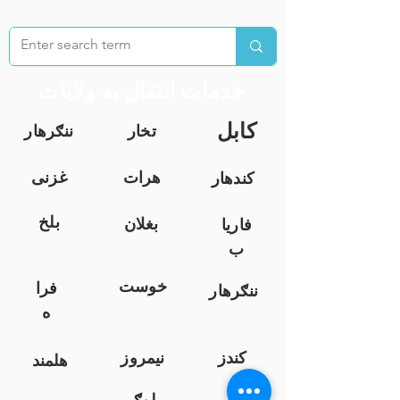
خدمات انتقال به ولایات
کابل
تخار
ننګرهار
هرات
غزنی
کندهار
بلخ
بغلان
فاریا
ب
خوست
فرا
ننګرهار
ه
کندز
نیمروز
هلمند
زابل
لوګر