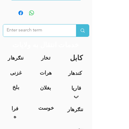
خدمات انتقال به ولایات
کابل
تخار
ننګرهار
هرات
غزنی
کندهار
بلخ
بغلان
فاریا
ب
خوست
فرا
ننګرهار
ه