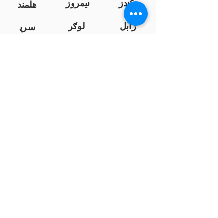
کندز
نیمروز
هلمند
زابل
لوګر
سرپ
ل
سمنګان
پروان
بامیان
...
پکتیا
بدخشان
پرداخت به بانک ها