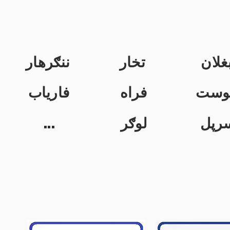
غلان
تخار
ننګرهار
وست
فراه
فاریاب
...
لوګر
رپل