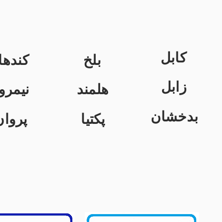
کابل
بلخ
کندها
زابل
هلمند
نیمرو
بدخشان
پکتیا
پروان