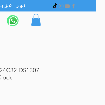
نور عزیز الکترونیک
T24C32 DS1307
Clock