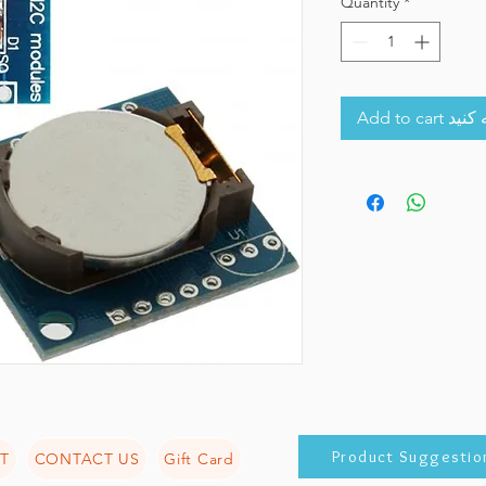
Quantity
*
Add to 
Product Suggestio
T
CONTACT US
Gift Card