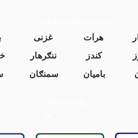
خدمات انتقال به ولایات
ر
هرات
غزنی
ب
ز
کندز
ننګرهار
خ
بامیان
سمنګان
س
پرداخت به بانک
ها