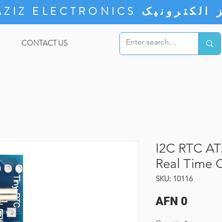
ZIZ ELECTRONICS
CONTACT US
I2C RTC A
Real Time 
SKU: 10116
Price
AFN 0