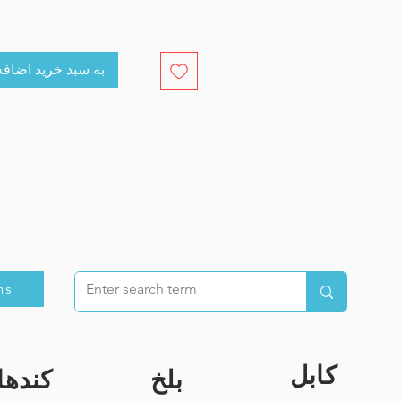
cart به سبد خرید اضافه کنید
ns
کابل
بلخ
کندها