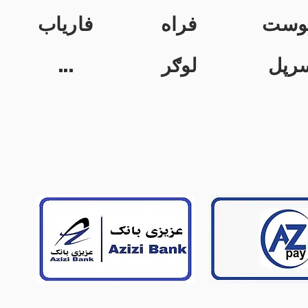
وست
فراه
فاریاب
...
لوګر
رپل