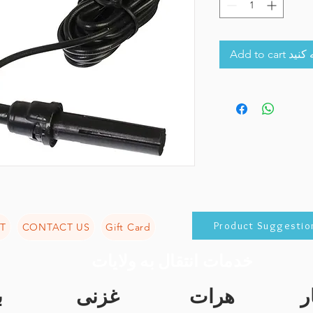
Add to 
Product Suggestio
T
CONTACT US
Gift Card
خدمات انتقال به ولایات
ر
هرات
غزنی
ب