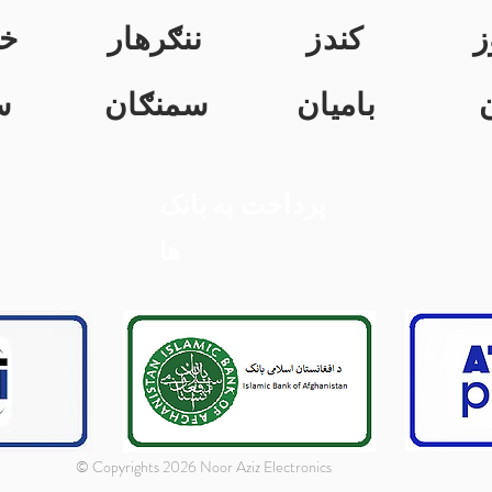
ز
کندز
ننګرهار
خ
بامیان
سمنګان
س
پرداخت به بانک
ها
© Copyrights 2026 Noor Aziz Electronics