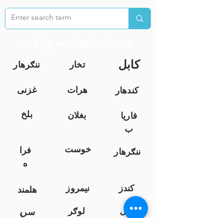
خدمات انتقال به ولایات
کابل
تخار
ننګرهار
هرات
غزنی
کندهار
بلخ
بغلان
فاریا
ب
خوست
فرا
ننګرهار
ه
کندز
نیمروز
هلمند
زابل
لوګر
سرپ