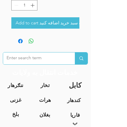
Add to cart به سبد خرید اضافه کنید
خدمات انتقال به ولایات
کابل
تخار
ننګرهار
هرات
غزنی
کندهار
بلخ
بغلان
فاریا
ب