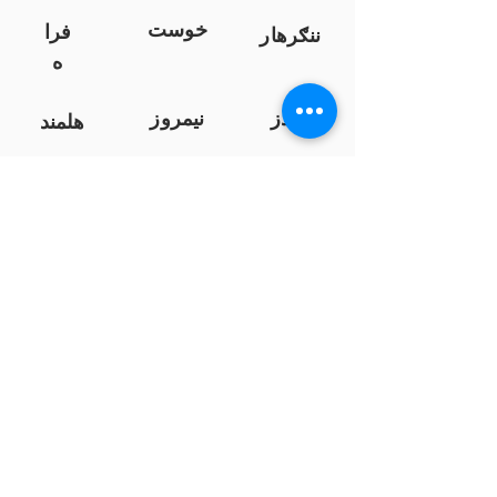
خوست
فرا
ننګرهار
ه
کندز
نیمروز
هلمند
زابل
لوګر
سرپ
ل
سمنګان
پروان
بامیان
...
پکتیا
بدخشان
پرداخت به بانک ها