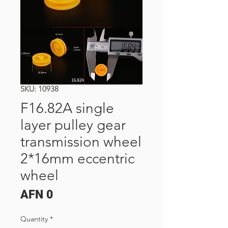
SKU: 10938
F16.82A single
layer pulley gear
transmission wheel
2*16mm eccentric
wheel
Price
AFN 0
Quantity
*