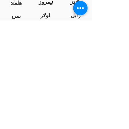
کندز
نیمروز
هلمند
زابل
لوګر
سرپ
ل
سمنګان
پروان
بامیان
...
پکتیا
بدخشان
پرداخت به بانک ها