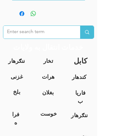
خدمات انتقال به ولایات
کابل
تخار
ننګرهار
هرات
غزنی
کندهار
بلخ
بغلان
فاریا
ب
خوست
فرا
ننګرهار
ه