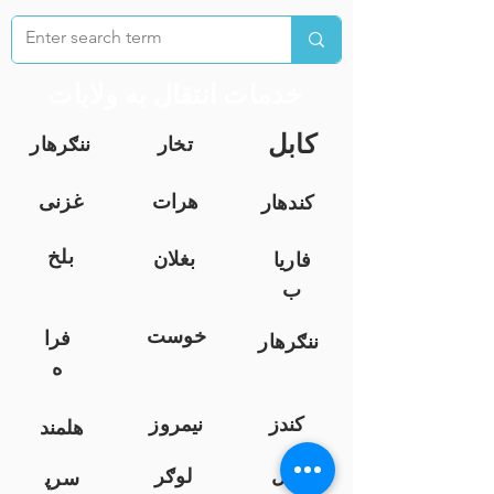
خدمات انتقال به ولایات
کابل
تخار
ننګرهار
هرات
غزنی
کندهار
بلخ
بغلان
فاریا
ب
خوست
فرا
ننګرهار
ه
کندز
نیمروز
هلمند
زابل
لوګر
سرپ