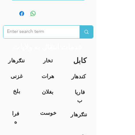
خدمات انتقال به ولایات
کابل
تخار
ننګرهار
هرات
غزنی
کندهار
بلخ
بغلان
فاریا
ب
خوست
فرا
ننګرهار
ه