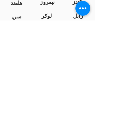
کندز
نیمروز
هلمند
زابل
لوګر
سرپ
ل
سمنګان
پروان
بامیان
...
پکتیا
بدخشان
پرداخت به بانک ها