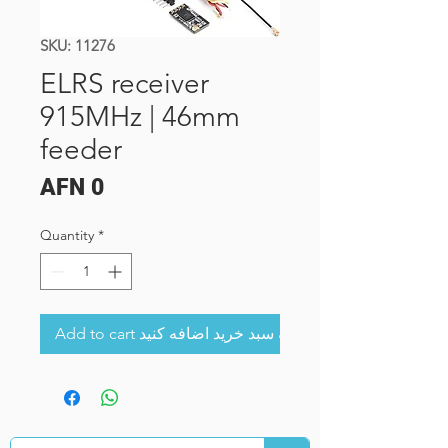
SKU: 11276
ELRS receiver
915MHz | 46mm
feeder
Price
AFN 0
Quantity
*
Add to cart به سبد خرید اضافه کنید