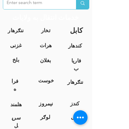
خدمات انتقال به ولایات
کابل
تخار
ننګرهار
هرات
غزنی
کندهار
بلخ
بغلان
فاریا
ب
خوست
فرا
ننګرهار
ه
کندز
نیمروز
هلمند
زابل
لوګر
سرپ
ل