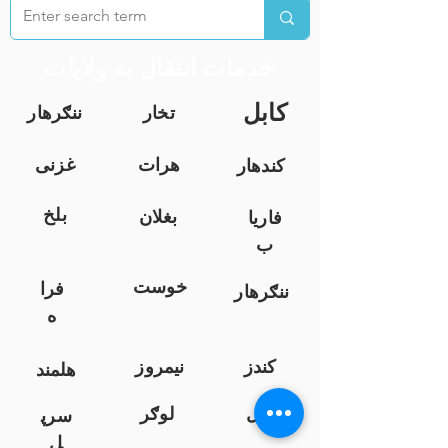
خدمات انتقال به ولایات
کابل
تخار
ننګرهار
هرات
غزنی
کندهار
بلخ
بغلان
فاریا
ب
خوست
فرا
ننګرهار
ه
کندز
نیمروز
هلمند
زابل
لوګر
سرپ
ل