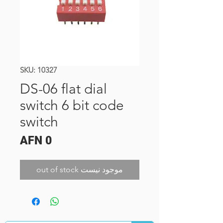
SKU: 10327
DS-06 flat dial
switch 6 bit code
switch
Price
AFN 0
out of stock موجود نیست