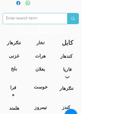
خدمات انتقال به ولایات
کابل
تخار
ننګرهار
هرات
غزنی
کندهار
بلخ
بغلان
فاریا
ب
خوست
فرا
ننګرهار
ه
کندز
نیمروز
هلمند