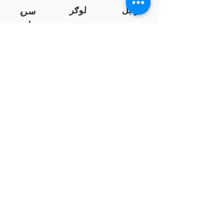
زابل
لوګر
سرپ
ل
سمنګان
پروان
بامیان
...
پکتیا
بدخشان
پرداخت به بانک ها