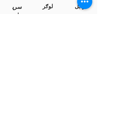
زابل
لوګر
سرپ
ل
سمنګان
پروان
بامیان
...
پکتیا
بدخشان
پرداخت به بانک ها