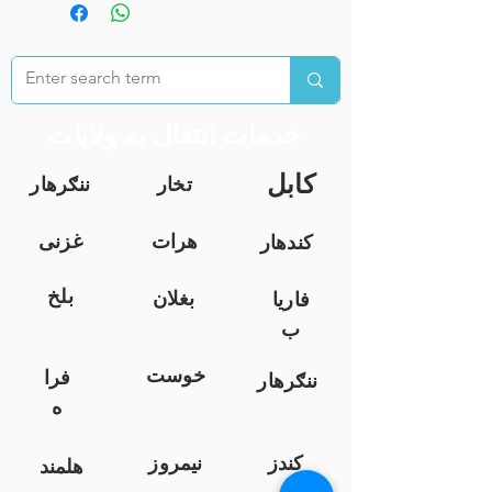
خدمات انتقال به ولایات
کابل
تخار
ننګرهار
هرات
غزنی
کندهار
بلخ
بغلان
فاریا
ب
خوست
فرا
ننګرهار
ه
کندز
نیمروز
هلمند