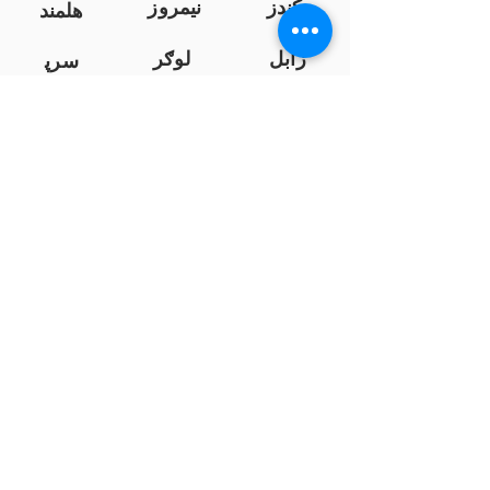
کندز
نیمروز
هلمند
زابل
لوګر
سرپ
ل
سمنګان
پروان
بامیان
...
پکتیا
بدخشان
پرداخت به بانک ها