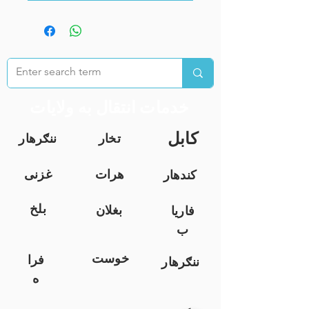
خدمات انتقال به ولایات
کابل
تخار
ننګرهار
هرات
غزنی
کندهار
بلخ
بغلان
فاریا
ب
خوست
فرا
ننګرهار
ه