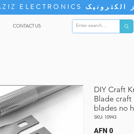
ZIZ ELECTRONICS
CONTACT US
DIY Craft K
Blade craft 
blades no 
SKU: 10943
Price
AFN 0