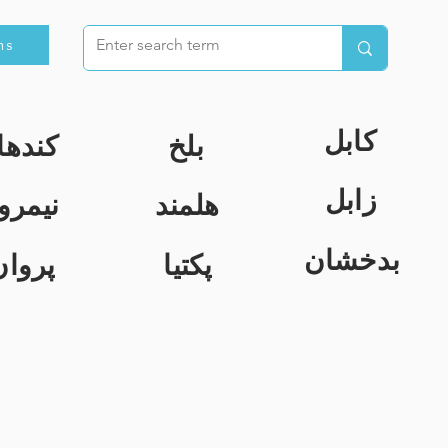
ns
کابل
بلخ
کندها
زابل
هلمند
نیمرو
بدخشان
پکتیا
پروان