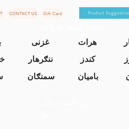
Product Suggestio
T
CONTACT US
Gift Card
خدمات انتقال به ولایات
ر
هرات
غزنی
ب
ز
کندز
ننګرهار
خ
بامیان
سمنګان
س
پرداخت به بانک
ها