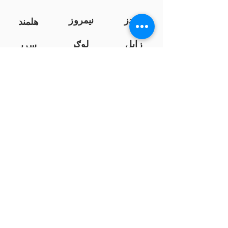
کندز
نیمروز
هلمند
زابل
لوګر
سرپ
ل
سمنګان
پروان
بامیان
...
پکتیا
بدخشان
پرداخت به بانک ها