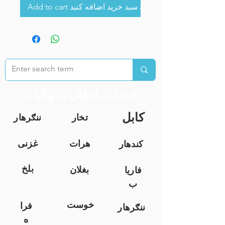
Add to cart به سبد خرید اضافه کنید
خدمات انتقال به ولایات
کابل
تخار
ننګرهار
هرات
غزنی
کندهار
بلخ
بغلان
فاریا
ب
خوست
فرا
ننګرهار
ه