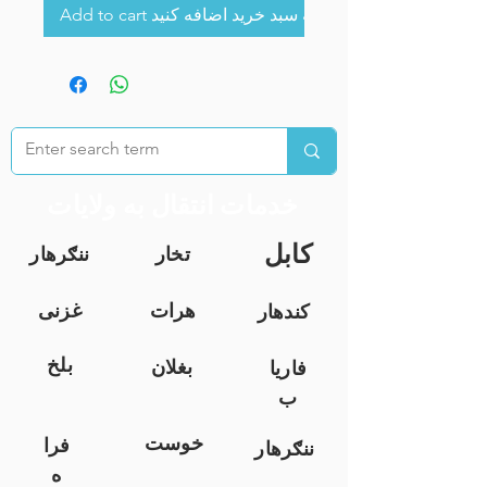
Add to cart به سبد خرید اضافه کنید
خدمات انتقال به ولایات
کابل
تخار
ننګرهار
هرات
غزنی
کندهار
بلخ
بغلان
فاریا
ب
خوست
فرا
ننګرهار
ه