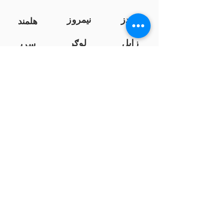
کندز
نیمروز
هلمند
زابل
لوګر
سرپ
ل
سمنګان
پروان
بامیان
...
پکتیا
بدخشان
پرداخت به بانک ها