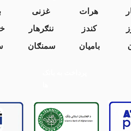
ر
هرات
غزنی
ب
ز
کندز
ننګرهار
خ
بامیان
سمنګان
س
پرداخت به بانک
ها