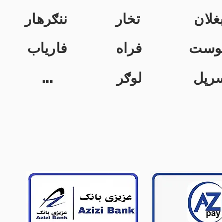
غلان
تخار
ننګرهار
وست
فراه
فاریاب
...
لوګر
رپل