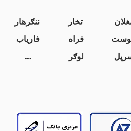
غلان
تخار
ننګرهار
وست
فراه
فاریاب
...
لوګر
رپل