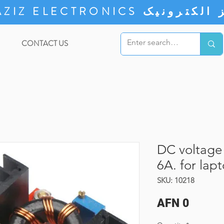
ZIZ ELECTRONICS
CONTACT US
DC voltage
6A. for lap
SKU: 10218
Price
AFN 0