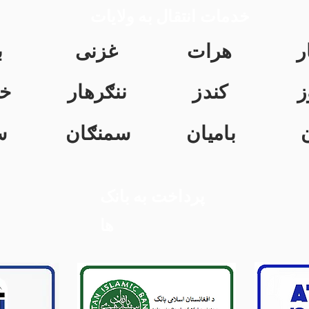
خدمات انتقال به ولایات
ر
هرات
غزنی
ب
ز
کندز
ننګرهار
خ
بامیان
سمنګان
س
پرداخت به بانک
ها