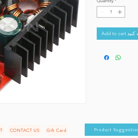
Quantity
*
Add to 
Product Suggestio
T
CONTACT US
Gift Card