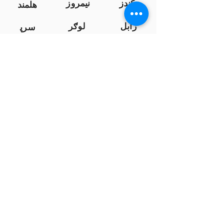
کندز
نیمروز
هلمند
زابل
لوګر
سرپ
ل
سمنګان
پروان
بامیان
...
پکتیا
بدخشان
پرداخت به بانک ها