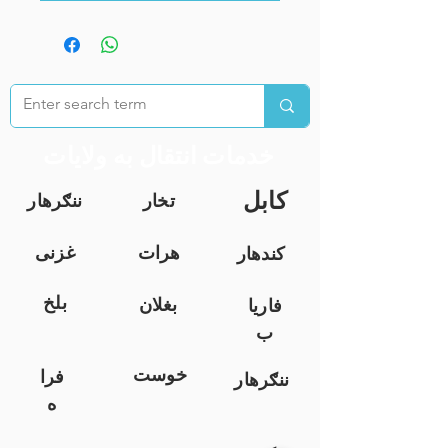
خدمات انتقال به ولایات
کابل
تخار
ننګرهار
هرات
غزنی
کندهار
بلخ
بغلان
فاریا
ب
خوست
فرا
ننګرهار
ه