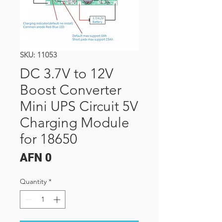
SKU: 11053
DC 3.7V to 12V
Boost Converter
Mini UPS Circuit 5V
Charging Module
for 18650
Price
AFN 0
Quantity
*