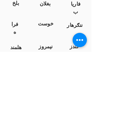
بلخ
بغلان
فاریا
ب
خوست
فرا
ننګرهار
ه
کندز
نیمروز
هلمند
زابل
لوګر
سرپ
ل
سمنګان
پروان
بامیان
...
پکتیا
بدخشان
پرداخت به بانک ها