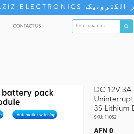
ZIZ ELECTRONICS
CONTACT US
DC 12V 3A
Uninterrup
3S Lithium 
SKU: 11052
Price
AFN 0