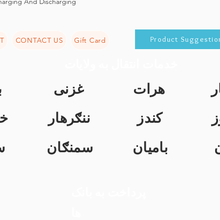
harging And Discharging
Product Suggestio
T
CONTACT US
Gift Card
خدمات انتقال به ولایات
ر
هرات
غزنی
ب
ز
کندز
ننګرهار
خ
بامیان
سمنګان
س
پرداخت به بانک
ها