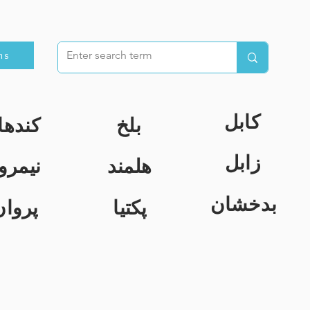
ns
کابل
بلخ
کندها
زابل
هلمند
نیمرو
بدخشان
پکتیا
پروان