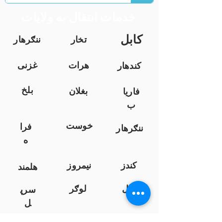
خدمات انتقال به ولایات
کابل
تخار
ننګرهار
هرات
غزنی
کندهار
بلخ
بغلان
فاریا
ب
خوست
فرا
ننګرهار
ه
کندز
نیمروز
هلمند
زابل
لوګر
سرپ
ل