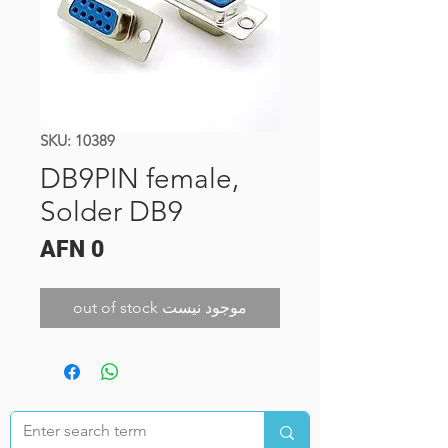
SKU: 10389
DB9PIN female,
Solder DB9
Price
AFN 0
out of stock موجود نیست