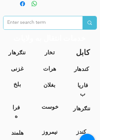
خدمات انتقال به ولایات
کابل
تخار
ننګرهار
هرات
غزنی
کندهار
بلخ
بغلان
فاریا
ب
خوست
فرا
ننګرهار
ه
کندز
نیمروز
هلمند