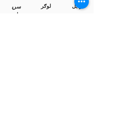
زابل
لوګر
سرپ
ل
سمنګان
پروان
بامیان
...
پکتیا
بدخشان
پرداخت به بانک ها