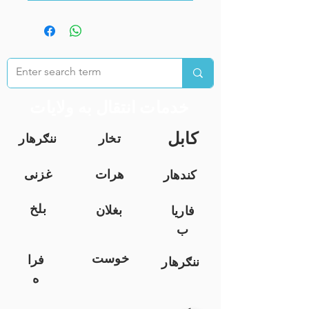
خدمات انتقال به ولایات
کابل
تخار
ننګرهار
هرات
غزنی
کندهار
بلخ
بغلان
فاریا
ب
خوست
فرا
ننګرهار
ه