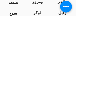
کندز
نیمروز
هلمند
زابل
لوګر
سرپ
ل
سمنګان
پروان
بامیان
...
پکتیا
بدخشان
پرداخت به بانک ها