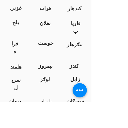
هرات
غزنی
کندهار
بلخ
بغلان
فاریا
ب
خوست
فرا
ننګرهار
ه
کندز
نیمروز
هلمند
زابل
لوګر
سرپ
ل
سمنګان
پروان
بامیان
...
پکتیا
بدخشان