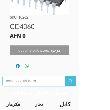
SKU: 10262
CD4060
Price
AFN 0
out of stock موجود نیست
خدمات انتقال به ولایات
کابل
تخار
ننګرهار