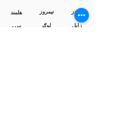
کندز
نیمروز
هلمند
زابل
لوګر
سرپ
ل
سمنګان
پروان
بامیان
...
پکتیا
بدخشان
پرداخت به بانک ها