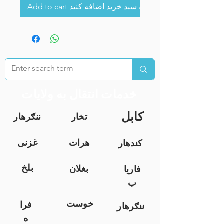
Add to cart به سبد خرید اضافه کنید
خدمات انتقال به ولایات
کابل
تخار
ننګرهار
هرات
غزنی
کندهار
بلخ
بغلان
فاریا
ب
خوست
فرا
ننګرهار
ه