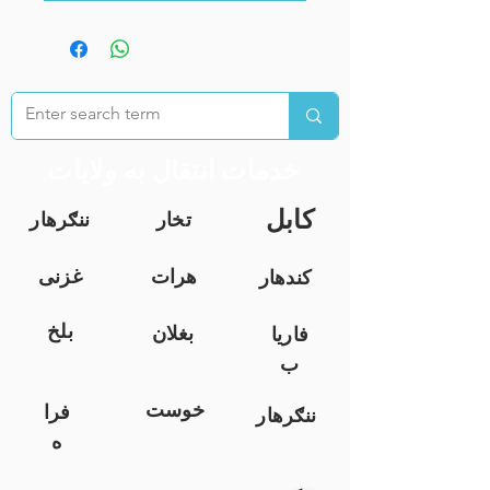
خدمات انتقال به ولایات
کابل
تخار
ننګرهار
هرات
غزنی
کندهار
بلخ
بغلان
فاریا
ب
خوست
فرا
ننګرهار
ه