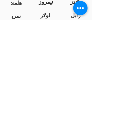
کندز
نیمروز
هلمند
زابل
لوګر
سرپ
ل
سمنګان
پروان
بامیان
...
پکتیا
بدخشان
پرداخت به بانک ها