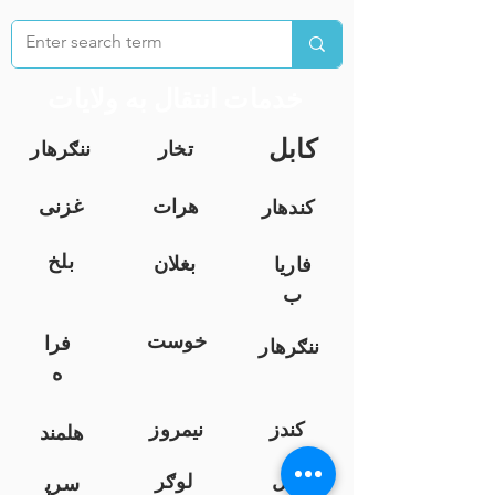
خدمات انتقال به ولایات
کابل
تخار
ننګرهار
هرات
غزنی
کندهار
بلخ
بغلان
فاریا
ب
خوست
فرا
ننګرهار
ه
کندز
نیمروز
هلمند
زابل
لوګر
سرپ