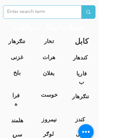
خدمات انتقال به ولایات
کابل
تخار
ننګرهار
هرات
غزنی
کندهار
بلخ
بغلان
فاریا
ب
خوست
فرا
ننګرهار
ه
کندز
نیمروز
هلمند
زابل
لوګر
سرپ