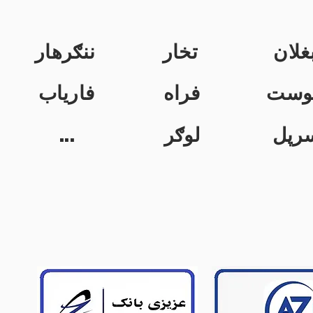
غلان
تخار
ننګرهار
وست
فراه
فاریاب
...
لوګر
رپل