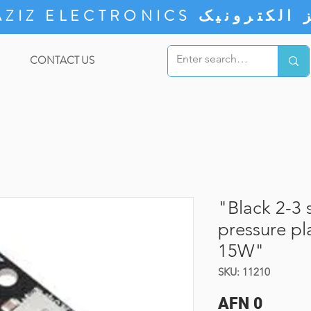
ZIZ ELECTRONICS
CONTACT US
"Black 2-3 s
pressure pl
15W"
SKU: 11210
Price
AFN 0