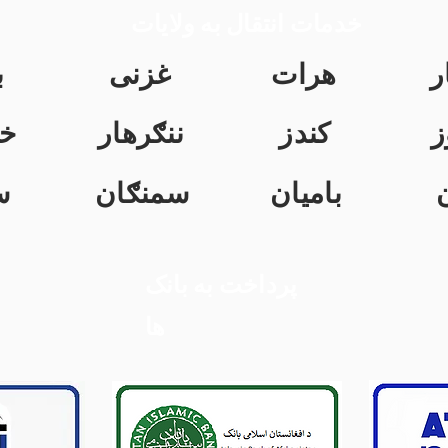
خدمات انتقال به ولایات
ر
هرات
غزنی
ب
ز
کندز
ننګرهار
خ
بامیان
سمنګان
س
پرداخت به بانک
ها