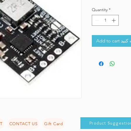
Quantity
*
Add to 
Product Suggestio
T
CONTACT US
Gift Card