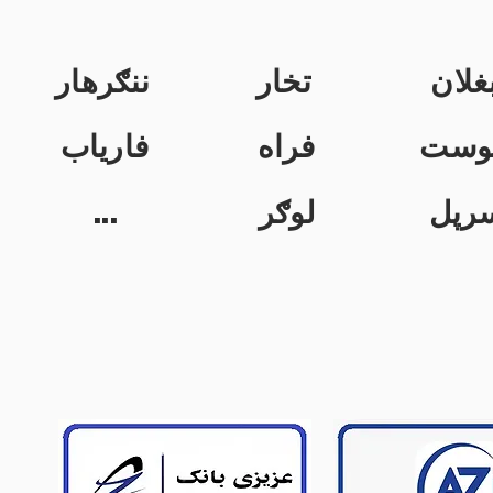
غلان
تخار
ننګرهار
وست
فراه
فاریاب
...
لوګر
رپل