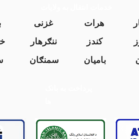
خدمات انتقال به ولایات
ر
هرات
غزنی
ب
ز
کندز
ننګرهار
خ
بامیان
سمنګان
س
پرداخت به بانک
ها