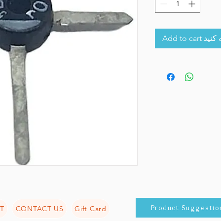
Add to 
Product Suggestio
T
CONTACT US
Gift Card