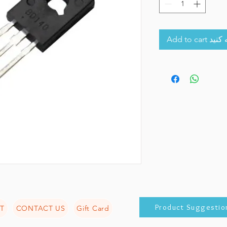
Add to 
Product Suggestio
T
CONTACT US
Gift Card