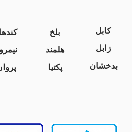
کابل
بلخ
کندها
زابل
هلمند
نیمرو
بدخشان
پکتیا
پروان