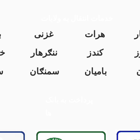
خدمات انتقال به ولایات
ر
هرات
غزنی
ب
ز
کندز
ننګرهار
خ
بامیان
سمنګان
س
پرداخت به بانک
ها