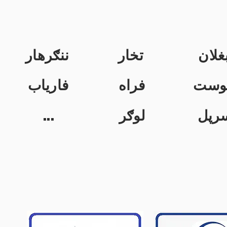
غلان
تخار
ننګرهار
وست
فراه
فاریاب
...
لوګر
رپل