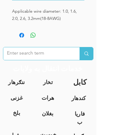
Applicable wire diameter: 1.0, 1.6, 
2.0, 2.6, 3.2mm(18-8AWG)
خدمات انتقال به ولایات
کابل
تخار
ننګرهار
هرات
غزنی
کندهار
بلخ
بغلان
فاریا
ب
خوست