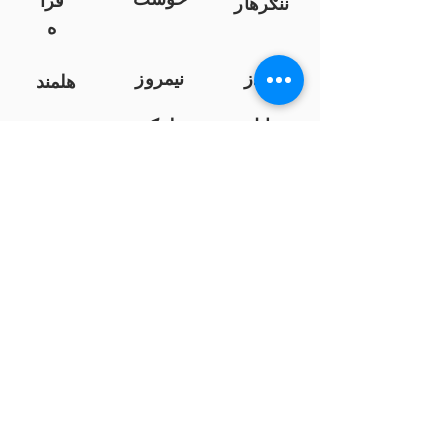
فرا
ننګرهار
ه
کندز
نیمروز
هلمند
زابل
لوګر
سرپ
ل
سمنګان
پروان
بامیان
...
پکتیا
بدخشان
پرداخت به بانک ها