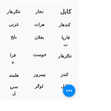
خدمات انتقال به ولایات
کابل
تخار
ننګرهار
هرات
غزنی
کندهار
بلخ
بغلان
فاریا
ب
خوست
فرا
ننګرهار
ه
کندز
نیمروز
هلمند
زابل
لوګر
سرپ
ل
سمنګان
پروان
بامیان