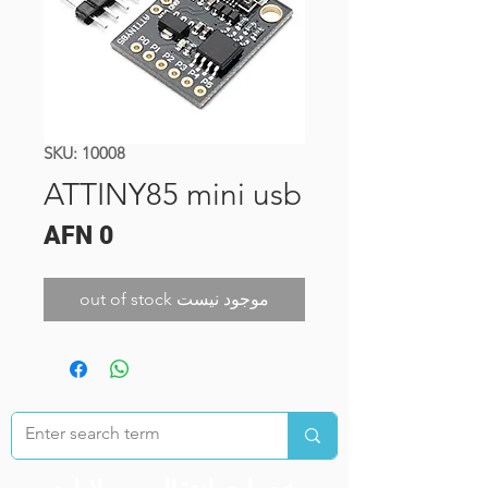
SKU: 10008
ATTINY85 mini usb
Price
AFN 0
out of stock موجود نیست