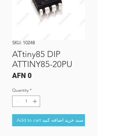
SKU: 10248
ATtiny85 DIP
ATTINY85-20PU
Price
AFN 0
Quantity
*
Add to cart به سبد خرید اضافه کنید