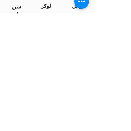
زابل
لوګر
سرپ
ل
سمنګان
پروان
بامیان
...
پکتیا
بدخشان
پرداخت به بانک ها