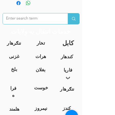
خدمات انتقال به ولایات
کابل
تخار
ننګرهار
هرات
غزنی
کندهار
بلخ
بغلان
فاریا
ب
خوست
فرا
ننګرهار
ه
کندز
نیمروز
هلمند