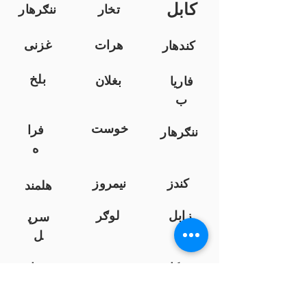
کابل
تخار
ننګرهار
هرات
غزنی
کندهار
بلخ
بغلان
فاریا
ب
خوست
فرا
ننګرهار
ه
کندز
نیمروز
هلمند
زابل
لوګر
سرپ
ل
سمنګان
پروان
بامیان
...
پکتیا
بدخشان