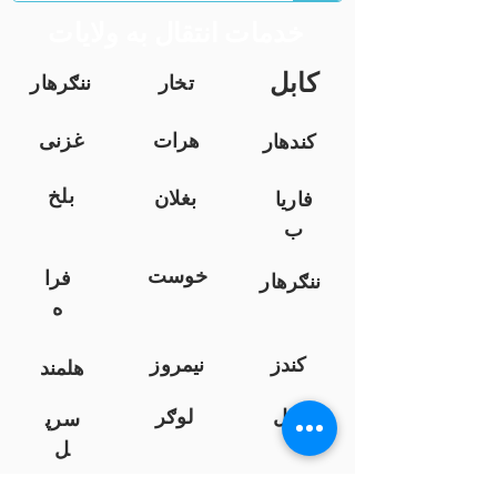
خدمات انتقال به ولایات
کابل
تخار
ننګرهار
هرات
غزنی
کندهار
بلخ
بغلان
فاریا
ب
خوست
فرا
ننګرهار
ه
کندز
نیمروز
هلمند
زابل
لوګر
سرپ
ل