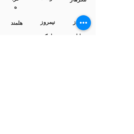
ه
کندز
نیمروز
هلمند
زابل
لوګر
سرپ
ل
سمنګان
پروان
بامیان
...
پکتیا
بدخشان
پرداخت به بانک ها