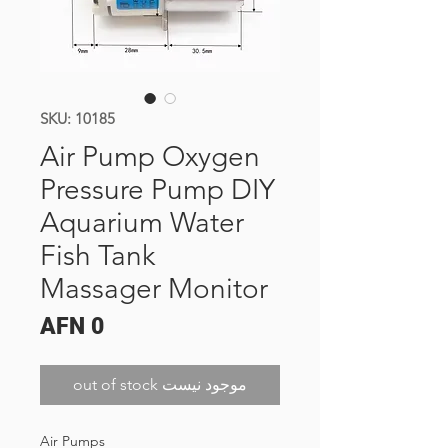
SKU: 10185
Air Pump Oxygen
Pressure Pump DIY
Aquarium Water
Fish Tank
Massager Monitor
Price
AFN 0
out of stock موجود نیست
Air Pumps