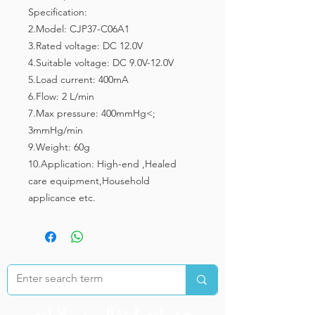
Specification:
2.Model: CJP37-C06A1
3.Rated voltage: DC 12.0V
4.Suitable voltage: DC 9.0V-12.0V
5.Load current: 400mA
6.Flow: 2 L/min
7.Max pressure: 400mmHg<;
3mmHg/min
9.Weight: 60g
10.Application: High-end ,Healed
care equipment,Household
applicance etc.
خدمات انتقال به ولایات