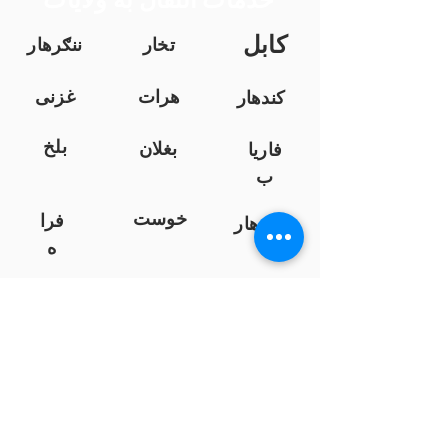
کابل
تخار
ننګرهار
هرات
غزنی
کندهار
بلخ
بغلان
فاریا
ب
خوست
فرا
ننګرهار
ه
کندز
نیمروز
هلمند
زابل
لوګر
سرپ
ل
سمنګان
پروان
بامیان