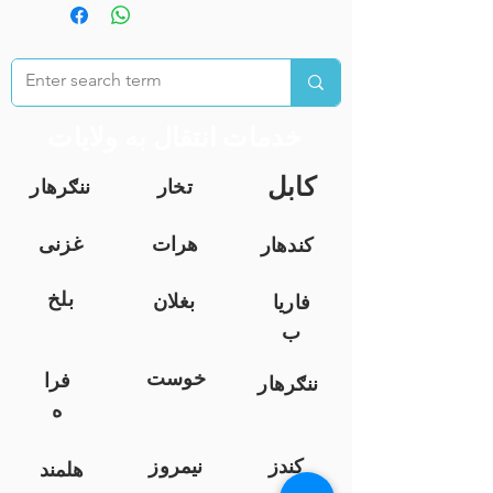
خدمات انتقال به ولایات
کابل
تخار
ننګرهار
هرات
غزنی
کندهار
بلخ
بغلان
فاریا
ب
خوست
فرا
ننګرهار
ه
کندز
نیمروز
هلمند