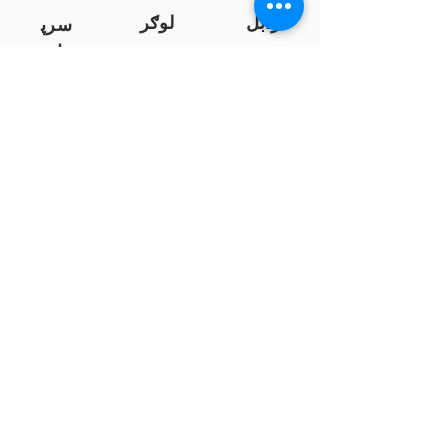
زابل
لوګر
سرپ
ل
سمنګان
پروان
بامیان
...
پکتیا
بدخشان
پرداخت به بانک ها