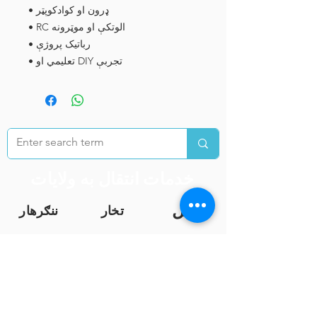
• ډرون او کوادکوپټر
• RC الوتکې او موټرونه
• رباتیک پروژې
• تعلیمي او DIY تجربې
خدمات انتقال به ولایات
کابل
تخار
ننګرهار
هرات
غزنی
کندهار
بلخ
بغلان
فاریا
ب