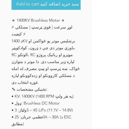
Add to cart به سبد خرید اضافه کنید
🔹 1400KV Brushless Motor 🔹
⚡ لوړ سرعت | قوي ټرسټ | مسلکي
کیفیت ⚡
د 1400KV برشلیس موتر یو ځواکمن او
باوري موتر دی چې د ډرون، کوادکوپټر،
RC الوتکو، RC موټرو او رباتیک پروژو
لپاره ډېر مناسب دی. دا موتر د متوازن
ځواک، ښه ټرسټ او ټیټ مصرف له امله
د مسلکي کاروونکو او زده‌کوونکو لپاره
غوره انتخاب دی.
🔧 تخنیکي مشخصات:
• KV: 1400KV (1400 RPM په هر ولټ)
• ډول: Brushless DC Motor
• ولټاژ: 3S – 4S LiPo (11.1V – 14.8V)
• اعظمي جریان: 25A – 30A (د ESC
مطابق)