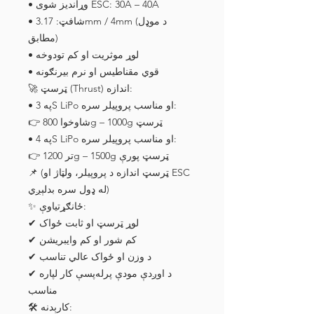
• وړاندیز شوی ESC: 30A – 40A
• شافټ: 3.17mm / 4mm (د موډل
مطابق)
• لوړ موثریت او کم تودوخه
• قوي مقناطیس او نرم بیرنګونه
🚀 ټرسټ (Thrust) اندازه:
• په 3S LiPo او مناسب پروپیلر سره:
👉 شاوخوا 800g – 1000g ټرسټ
• په 4S LiPo او مناسب پروپیلر سره:
👉 تر 1200g – 1500g ټرسټ پورې
📌 (ټرسټ اندازه د پروپیلر، ولټاژ او ESC
له ډول سره بدلېږي)
✨ ځانګړتیاوې:
✔ لوړ ټرسټ او ثابت ځواک
✔ کم شور او کم وایبریشن
✔ د وزن او ځواک عالي تناسب
✔ د اوږدې مودې پرله‌پسې کار لپاره
مناسب
🛠 کارېدنه: