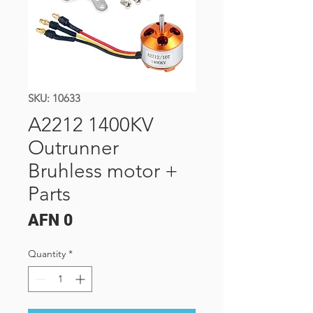
SKU: 10633
A2212 1400KV
Outrunner
Bruhless motor +
Parts
Price
AFN 0
Quantity
*