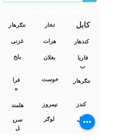
خدمات انتقال به ولایات
کابل
تخار
ننګرهار
هرات
غزنی
کندهار
بلخ
بغلان
فاریا
ب
خوست
فرا
ننګرهار
ه
کندز
نیمروز
هلمند
زابل
لوګر
سرپ
ل