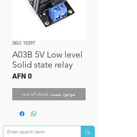
SKU: 10397
A03B 5V Low level
Solid state relay
Price
AFN 0
out of stock موجود نیست