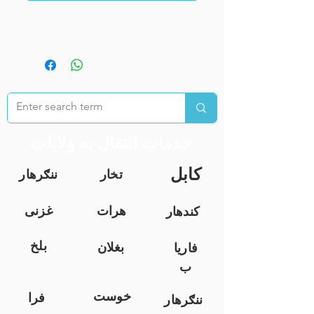
خدمات انتقال به ولایات
کابل
تخار
ننګرهار
هرات
غزنی
کندهار
بلخ
بغلان
فاریا
ب
خوست
فرا
ننګرهار