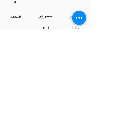
ه
کندز
نیمروز
هلمند
زابل
لوګر
سرپ
ل
سمنګان
پروان
بامیان
...
پکتیا
بدخشان
پرداخت به بانک ها