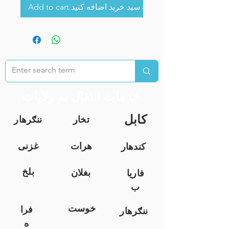
Add to cart به سبد خرید اضافه کنید
خدمات انتقال به ولایات
کابل
تخار
ننګرهار
هرات
غزنی
کندهار
بلخ
بغلان
فاریا
ب
خوست
فرا
ننګرهار
ه