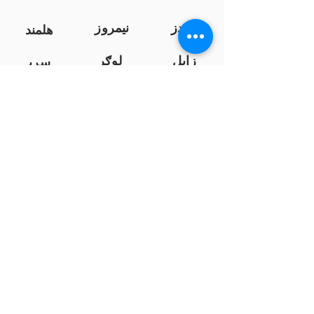
کندز
نیمروز
هلمند
زابل
لوګر
سرپ
ل
سمنګان
پروان
بامیان
...
پکتیا
بدخشان
پرداخت به بانک ها