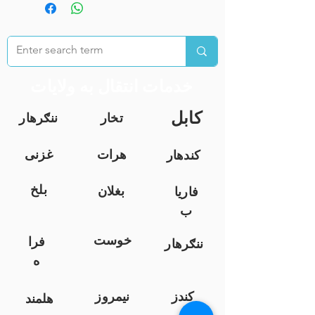
خدمات انتقال به ولایات
کابل
تخار
ننګرهار
هرات
غزنی
کندهار
بلخ
بغلان
فاریا
ب
خوست
فرا
ننګرهار
ه
کندز
نیمروز
هلمند