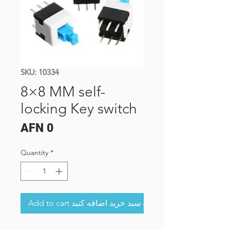
SKU: 10334
8×8 MM self-
locking Key switch
Price
AFN 0
Quantity
*
Add to cart به سبد خرید اضافه کنید