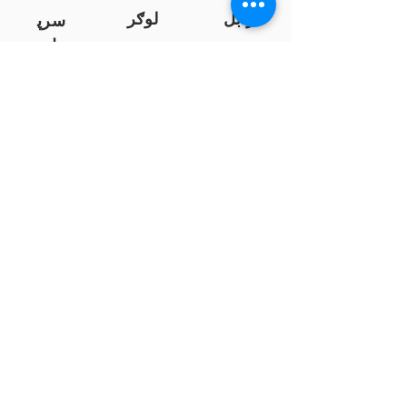
زابل
لوګر
سرپ
ل
سمنګان
پروان
بامیان
...
پکتیا
بدخشان
پرداخت به بانک ها